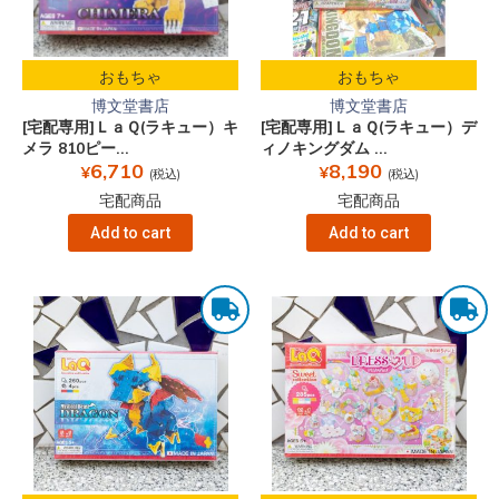
おもちゃ
おもちゃ
博文堂書店
博文堂書店
[宅配専用]ＬａＱ(ラキュー）キ
[宅配専用]ＬａＱ(ラキュー）デ
メラ 810ピー...
ィノキングダム ...
6,710
8,190
¥
¥
(税込)
(税込)
宅配商品
宅配商品
Add to cart
Add to cart