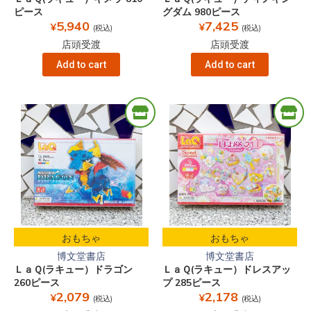
ピース
グダム 980ピース
5,940
7,425
¥
¥
(税込)
(税込)
店頭受渡
店頭受渡
Add to cart
Add to cart
おもちゃ
おもちゃ
博文堂書店
博文堂書店
ＬａＱ(ラキュー）ドラゴン
ＬａＱ(ラキュー）ドレスアッ
260ピース
プ 285ピース
2,079
2,178
¥
¥
(税込)
(税込)