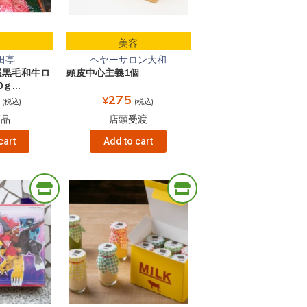
品
美容
田亭
ヘヤーサロン大和
選黒毛和牛ロ
頭皮中心主義1個
...
275
¥
(税込)
(税込)
商品
店頭受渡
cart
Add to cart