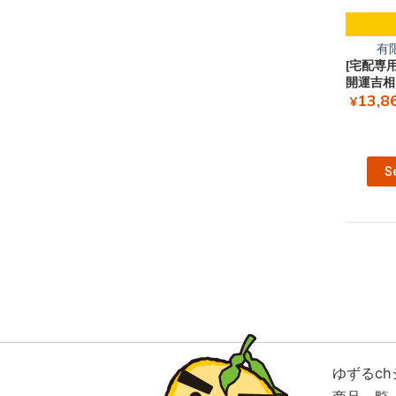
有
[宅配専
開運吉相
13,8
¥
S
ゆずるch