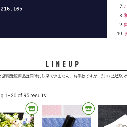
LineUp
G
と店頭受渡商品は同時に決済できません。お手数ですが、別々に決済い
g 1–20 of 95 results