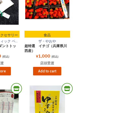
(株)セイコー栗生店
ヘアーサロン大和
日之出餅
みのおガーデン
アクセサリー
食品
ック ベ...
ザ・やおや
ダントトッ
超特選 イチゴ（兵庫県川
西産）
0
1,000
¥
(税込)
(税込)
受渡
店頭受渡
ore
Add to cart