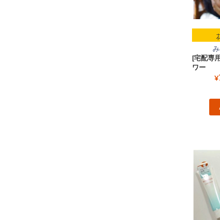
み
[宅配専
ワー
¥