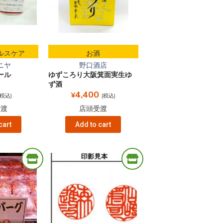
ルスケア
お酒
ニヤ
野口酒店
ール
ゆずころり大阪箕面実生ゆ
ず酒
4,400
¥
(税込)
(税込)
受渡
店頭受渡
cart
Add to cart