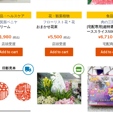
品・ヘルスケア
花・観葉植物
食
箕面ベニヤ
フローリスト花＊花
肉の三
リーム
おまかせ花束
[宅配専用]超特
ーススライス500ｇ
1,980
5,500
6,710
¥
¥
(税込)
(税込)
店頭受渡
店頭受渡
宅配
Add to cart
Add to cart
Add to 