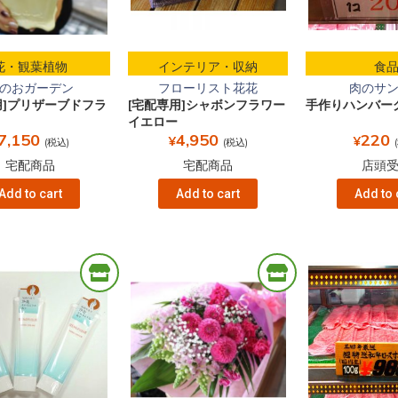
花・観葉植物
インテリア・収納
食
のおガーデン
フローリスト花花
肉のサ
用]プリザーブドフラ
[宅配専用]シャボンフラワー
手作りハンバー
イエロー
7,150
4,950
220
¥
¥
(税込)
(税込)
宅配商品
宅配商品
店頭
Add to cart
Add to cart
Add to 