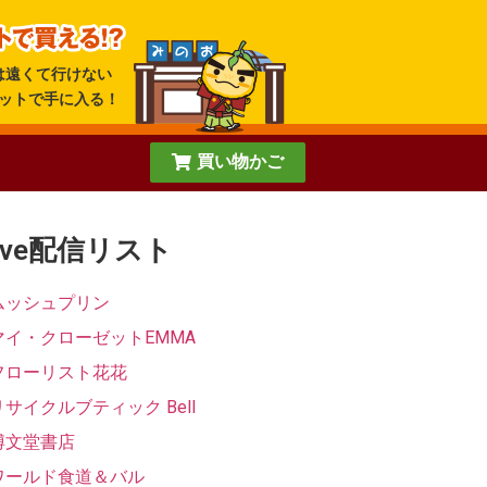
は遠くて行けない
ットで手に入る！
買い物かご
ive配信リスト
ムッシュプリン
マイ・クローゼットEMMA
フローリスト花花
リサイクルブティック Bell
博文堂書店
ワールド食道＆バル