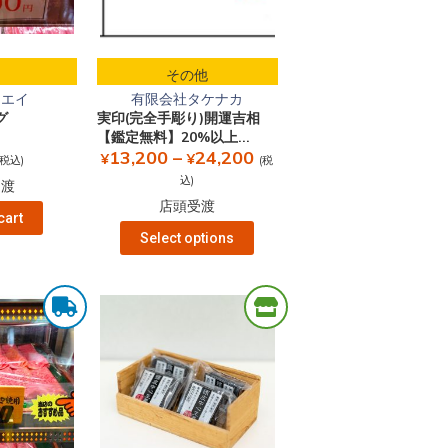
品
その他
ンエイ
有限会社タケナカ
グ
実印(完全手彫り)開運吉相
【鑑定無料】20%以上...
13,200
–
24,200
¥
¥
(税込)
(税
込)
受渡
店頭受渡
cart
Select options