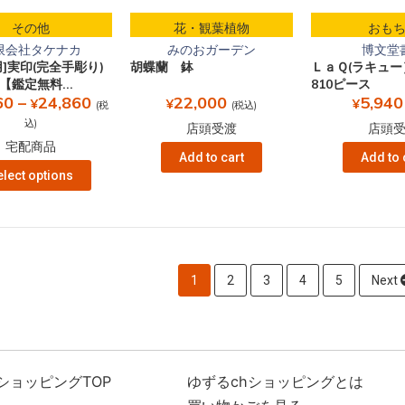
その他
花・観葉植物
おも
限会社タケナカ
みのおガーデン
博文堂
用]実印(完全手彫り)
胡蝶蘭 鉢
ＬａＱ(ラキュ
【鑑定無料...
810ピース
60
–
24,860
22,000
5,940
¥
¥
¥
(税
(税込)
込)
店頭受渡
店頭
宅配商品
Add to cart
Add to 
elect options
1
2
3
4
5
Next
ショッピングTOP
ゆずるchショッピングとは