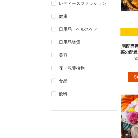
レディースファッション
健康
日用品・ヘルスケア
日用品雑貨
[宅配専
菜の配達3
美容
¥
花・観葉植物
S
食品
飲料