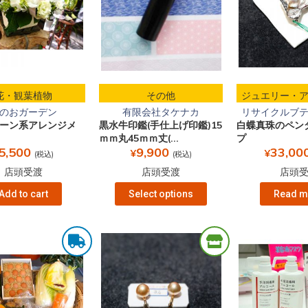
花・観葉植物
その他
ジュエリー・
のおガーデン
有限会社タケナカ
リサイクルブティ
ーン系アレンジメ
黒水牛印鑑(手仕上げ印鑑)15
白蝶真珠のペン
ｍｍ丸45ｍｍ丈(...
プ
5,500
9,900
33,00
¥
¥
(税込)
(税込)
店頭受渡
店頭受渡
店頭
Add to cart
Select options
Read m