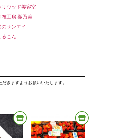
ハリウッド美容室
和布工房 徹乃美
肉のサンエイ
まるこん
ブティック HATOYA
ハタナカ商店
生活応援団
OLD CASTLE COFFE
ただきますようお願いいたします。
肉の三田亭
フローリスト 花よし
箕面ベニヤ
三谷屋洋服店
ザ! やおや
野口酒店