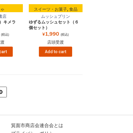
,
ちゃ
スイーツ・お菓子
食品
書店
ムッシュプリン
ー）キメラ
ゆずるムッシュセット（６
個セット）
1,990
¥
(税込)
(税込)
受渡
店頭受渡
cart
Add to cart
箕面市商店会連合会とは