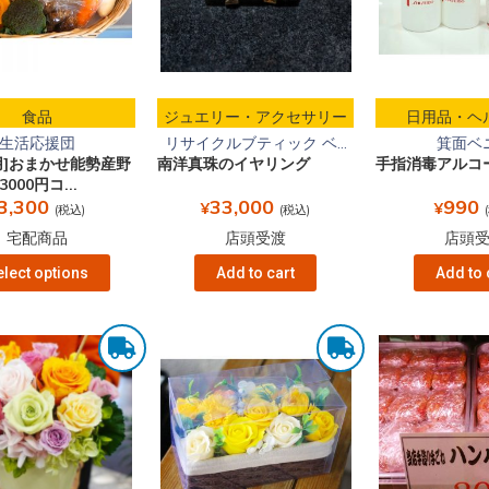
食品
ジュエリー・アクセサリー
日用品・ヘ
生活応援団
リサイクルブティック ベ...
箕面ベ
用]おまかせ能勢産野
南洋真珠のイヤリング
手指消毒アルコ
000円コ...
3,300
33,000
990
¥
¥
(税込)
(税込)
宅配商品
店頭受渡
店頭
elect options
Add to cart
Add to 