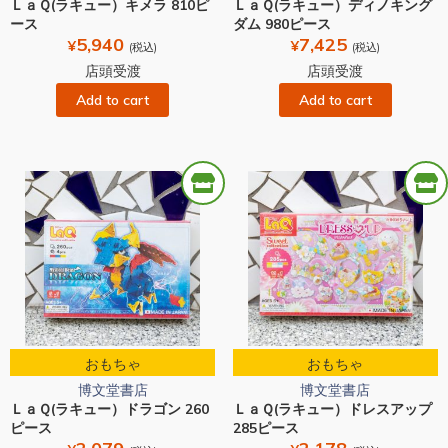
ＬａＱ(ラキュー）キメラ 810ピ
ＬａＱ(ラキュー）ディノキング
ース
ダム 980ピース
5,940
7,425
¥
¥
(税込)
(税込)
店頭受渡
店頭受渡
Add to cart
Add to cart
おもちゃ
おもちゃ
博文堂書店
博文堂書店
ＬａＱ(ラキュー）ドラゴン 260
ＬａＱ(ラキュー）ドレスアップ
ピース
285ピース