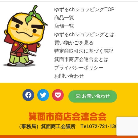
ハリウッド美容室
ゆずるchショッピングTOP
商品一覧
GOLD CASTLE
COFFEE
店舗一覧
ゆずるchショッピングとは
買い物かごを見る
ハタナカ商店
特定商取引法に基づく表記
箕面市商店会連合会とは
セイコー粟生店
プライバシーポリシー
お問い合わせ
細川米穀店
お問い合わせ
ザ・やおや
博文堂書店
（事務局）箕面商工会議所 Tel.072-721-1300
なごみのお豆腐 伏見屋 箕