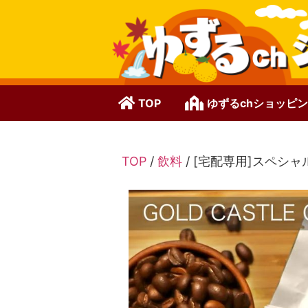
TOP
ゆずるchショッピ
TOP
/
飲料
/ [宅配専用]スペシャ