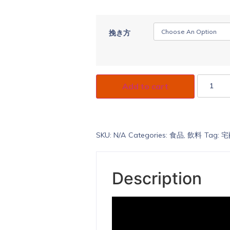
挽き方
Add to cart
SKU:
N/A
Categories:
食品
,
飲料
Tag:
宅
Description