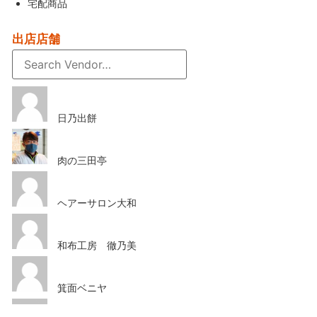
宅配商品
出店店舗
日乃出餅
肉の三田亭
ヘアーサロン大和
和布工房 徹乃美
箕面ベニヤ