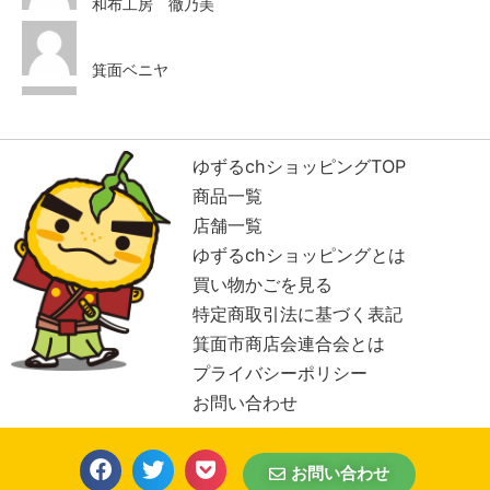
和布工房 徹乃美
箕面ベニヤ
ハリウッド美容室
ゆずるchショッピングTOP
商品一覧
GOLD CASTLE
COFFEE
店舗一覧
ゆずるchショッピングとは
買い物かごを見る
ハタナカ商店
特定商取引法に基づく表記
箕面市商店会連合会とは
セイコー粟生店
プライバシーポリシー
お問い合わせ
細川米穀店
お問い合わせ
ザ・やおや