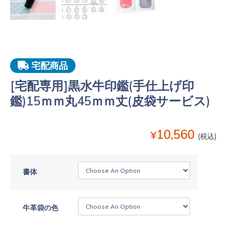
宅配商品
[宅配専用]黒水牛印鑑(手仕上げ印
鑑)15ｍｍ丸45ｍｍ丈(皮袋サービス)
10,560
¥
(税込)
書体
牛革袋の色