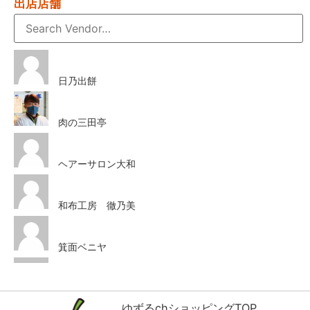
出店店舗
日乃出餅
肉の三田亭
ヘアーサロン大和
和布工房 徹乃美
箕面ベニヤ
ハリウッド美容室
ゆずるchショッピングTOP